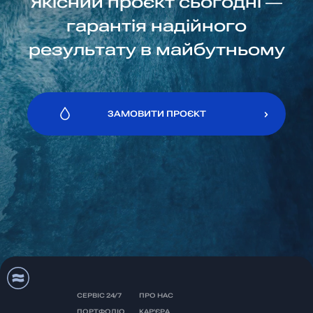
Якісний проєкт сьогодні —
гарантія надійного
результату в майбутньому
ЗАМОВИТИ ПРОЄКТ
ЗАМОВИТИ ПРОЄКТ
СЕРВІС 24/7
ПРО НАС
ПОРТФОЛІО
КАР'ЄРА