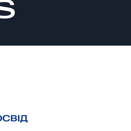
S
ОСВІД