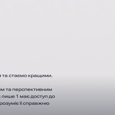
 та стаємо кращими.
им та перспективним
 лише 1 має доступ до
1 розуміє її справжню