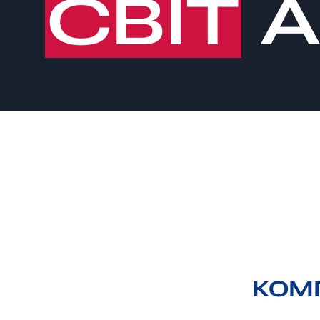
СВІТ
A
КОМП