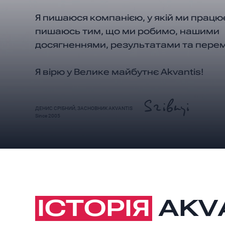
Я пишаюся компанією, у якій ми прац
пишаюсь тим, що ми робимо, нашими
досягненнями, результатами та пере
Я вірю у Велике майбутнє Akvantis!
ДЕНИС СРІБНИЙ, ЗАСНОВНИК AKVANTIS
Since 2005
ІСТОРІЯ
AKV