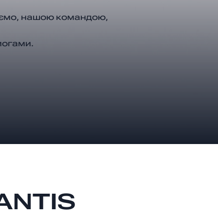
юємо, нашою командою,
могами.
ANTIS