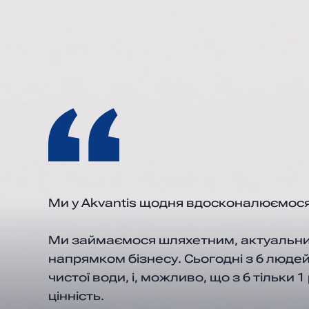
Ми у Аkvantis щодня вдосконалюємося
Ми займаємося шляхетним, актуальн
напрямком бізнесу. Сьогодні з 6 людей
чистої води, і, можливо, що з 6 тільки 
цінність.