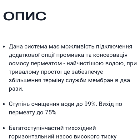
AKVANTIS OSMO 1.0 - потужна високопродуктивна
промислова система зворотного осмосу advanced
ОПИС
серії з розширеним функціоналом. Дана система,
комплектується вертикальним тіхогодним насосом
високого тиску (10-19 атм.) Lowara, Італія. А також
електромагнітними клапанами, підвищеної
Дана система має можливість підключення
надійності і автоматикою Danfoss, Данія. Вже в
додаткової опції промивка та консервація
базовій комплектації система має функцію
осмосу пермеатом - найчистішою водою, при
автоматичної гідравлічної промивки мембрани, що
тривалому простої це забезпечує
значно подовжує термін її служби і електронний
збільшення терміну служби мембран в два
контролер з вбудованим кондуктоміром, що
рази.
забезпечує контроль якості води в реальному часі
Ступінь очищення води до 99%. Вихід по
пермеату до 75%
Багатоступінчастий тихохідний
горизонтальний насос високого тиску