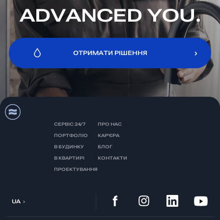
ADVANCED YOU.
ОТРИМАТИ РІШЕННЯ
ОТРИМАТИ РІШЕННЯ
СЕРВІС 24/7
ПРО НАС
ПОРТФОЛІО
КАР'ЄРА
В БУДИНКУ
БЛОГ
В КВАРТИРІ
КОНТАКТИ
ПРОЕКТУВАННЯ
UA