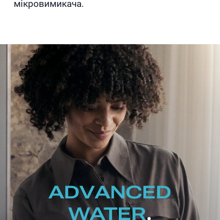
мікровимикача.
ADVANCED
WATER
.