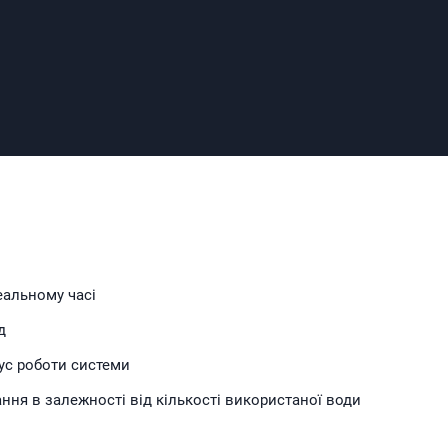
еальному часі
д
ус роботи системи
ння в залежності від кількості використаної води