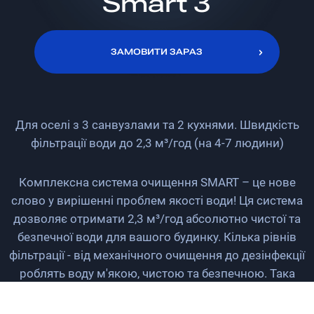
Smart 3
ЗАМОВИТИ ЗАРАЗ
ЗАМОВИТИ ЗАРАЗ
Для оселі з 3 санвузлами та 2 кухнями. Швидкість
фільтрації води до 2,3 м³/год (на 4-7 людини)
Комплексна система очищення SMART – це нове
слово у вирішенні проблем якості води! Ця система
дозволяє отримати 2,3 м³/год абсолютно чистої та
безпечної води для вашого будинку. Кілька рівнів
фільтрації - від механічного очищення до дезінфекції
роблять воду м'якою, чистою та безпечною. Така
вода надійно захищає ваше обладнання від накипу,
ванну від плям і соляних утворень, а також зберігає