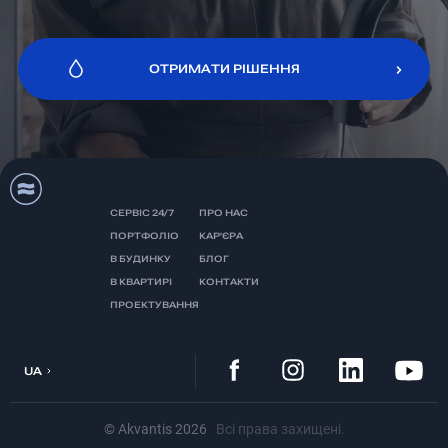
ОТРИМАТИ РІШЕННЯ
ОТРИМАТИ РІШЕННЯ
СЕРВІС 24/7
ПРО НАС
ПОРТФОЛІО
КАР'ЄРА
В БУДИНКУ
БЛОГ
В КВАРТИРІ
КОНТАКТИ
ПРОЕКТУВАННЯ
UA
© Akvantis
2026
Всі права захищені.